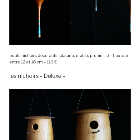
petits nichoirs décoratifs (platane, érable, prunier,…) – hauteur
entre 12 et 18 cm – 110 €
les nichoirs « Deluxe »