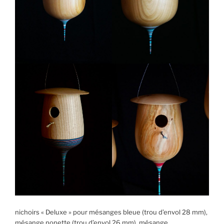
nichoirs « Deluxe » pour mésanges bleue (trou d’envol 28 mm),
mésange nonette (trou d’envol 26 mm), mésange