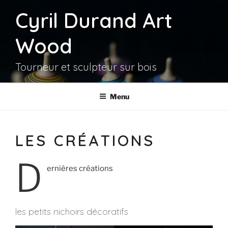
Aller
Cyril Durand Art
au
contenu
Wood
principal
Tourneur et sculpteur sur bois
Menu
LES CRÉATIONS
D
ernières créations
les petits nichoirs décoratifs