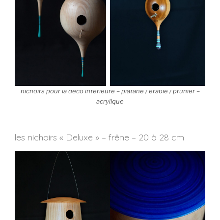
nichoirs pour la déco intérieure – platane / érable / prunier –
acrylique
les nichoirs « Deluxe » – frêne – 20 à 28 cm