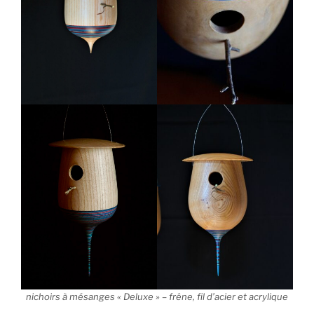
nichoirs à mésanges « Deluxe » – frêne, fil d’acier et acrylique